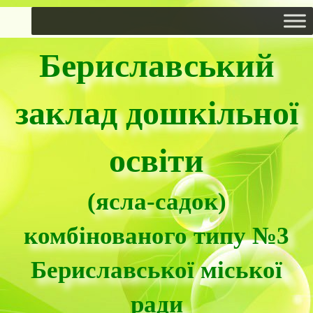
Бериславський
заклад дошкільної
освіти
(ясла-садок)
комбінованого типу №3
Бериславської міської
ради