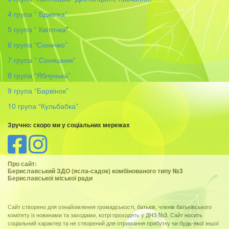
4 група ” Бджілка”
5 група ” Квіточка
”
6 група “Сонечко”
7 група ” Соняшник”
8 група “Яблунька”
9 група “Барвінок”
10 група “Кульбабка”
Зручно: скоро ми у соціальних мережах
Про сайт:
Бериславський ЗДО (ясла-садок) комбінованого типу №3
Бериславської міської ради
Сайт створено для ознайомлення громадськості, батьків, членів батьківського
комітету із новинами та заходами, котрі проходять у ДНЗ №3. Сайт носить
соціальний характер та не створений для отримання прибутку чи будь-якої іншої