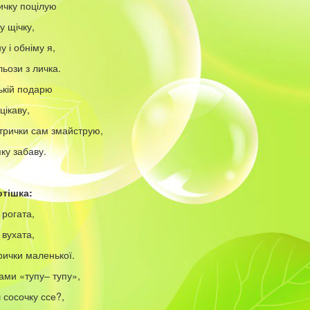
ичку поцілую
у щічку,
 і обніму я,
льози з личка.
ькій подарю
цікаву,
трички сам змайструю,
ку забаву.
отішка:
 рогата,
 вухата,
рички маленької.
ами «тупу– тупу»,
 сосочку ссе?,