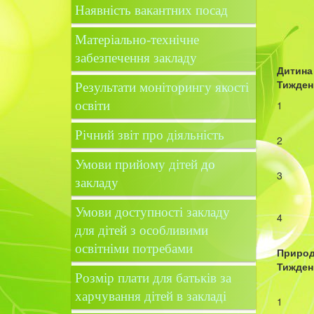
Наявність вакантних посад
Матеріально-технічне
забезпечення закладу
Дитина 
Тижден
Результати моніторингу якості
освіти
1
Річний звіт про діяльність
2
Умови прийому дітей до
3
закладу
Умови доступності закладу
4
для дітей з особливими
освітніми потребами
Приро
Тижден
Розмір плати для батьків за
харчування дітей в закладі
1