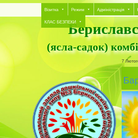
Візитка
Режим
Адміністрація
КЛАС БЕЗПЕКИ
Бериславс
(ясла-садок) комб
7 Лютог
Бар