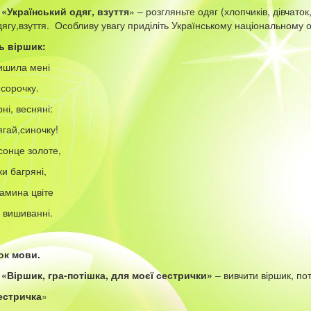
 «Український одяг, взуття
» – розгляньте одяг (хлопчиків, дівчаток,
дягу,взуття. Особливу увагу приділіть Українському національному о
ь віршик:
ишила мені
 сорочку.
рні, весняні:
ягай,синочку!
 сонце золоте,
и багряні,
амина цвіте
 вишиванні.
ок мови.
 «Віршик, гра-потішка, для моєї сестрички»
– вивчити віршик, пот
естричка
»