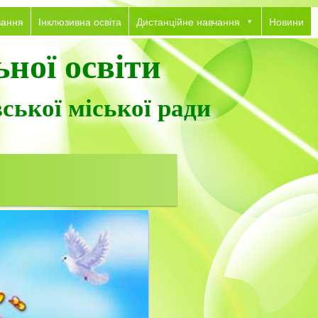
вання
Інклюзивна освіта
Дистанційне навчання
Новини
ної освіти
ської міської ради