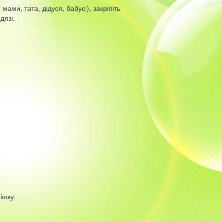
 мами, тата, дідуся, бабусі), закріпіть
дязі.
ішку.