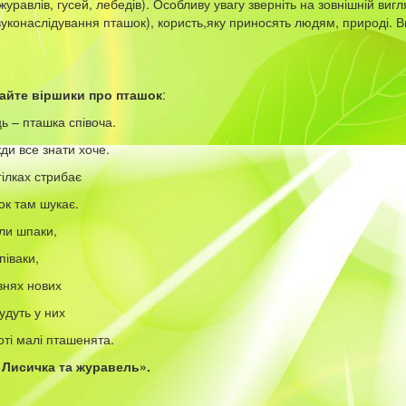
журавлів, гусей, лебедів). Особливу увагу зверніть на зовнішній вигл
звуконаслідування пташок), користь,яку приносять людям, природі. 
айте віршики про пташок
:
ь – пташка співоча.
жди все знати хоче.
гілках стрибає
ок там шукає.
ли шпаки,
піваки,
внях нових
удуть у них
ті малі пташенята.
 Лисичка та журавель».