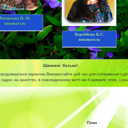
новні батьки!
 продовжується карантин.Використайте цей час для спілкування з діть
 садок: на заняттях, в повсякденному житті ми б вивчили теми, з різ
План