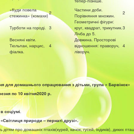
тепер-пізніше.
«Куди повела
Частини доби.
2
2
стежинка» (комахи)
Порівняння множин.
Геометричні фігури:
Турботи на городі.
3
круг, квадрат, трикутник.
3
Лічба до 5.
Весняні квіти.
Довжина. Просторові
Тюльпан, нарцис,
4
відношення: праворуч,
4
фіалка.
ліворуч.
ня для домашнього опрацювання з дітьми, група « Барвінок»
резня по 10 квітня2020 р.
в соціумі
.
 «Світлиця природи – пернаті друзі».
ь дітям про домашніх птахів(курей, качок, гусей, індиків), диких пташ