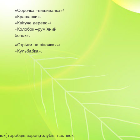
«Сорочка –вишиванка»/
«Крашанки».
«Квітуче дерево»/
«Колобок –рум’яний
бочок».
«Стрічки на віночках»/
«Кульбабка».
ок( горобців,ворон,голубів, ластівок,