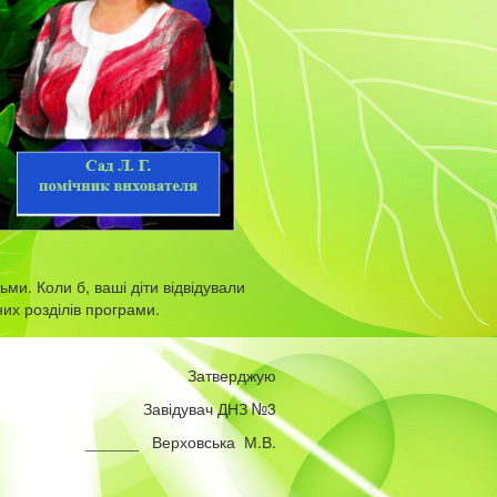
ми. Коли б, ваші діти відвідували
них розділів програми.
Затверджую
Завідувач ДНЗ №3
______ Верховська М.В.