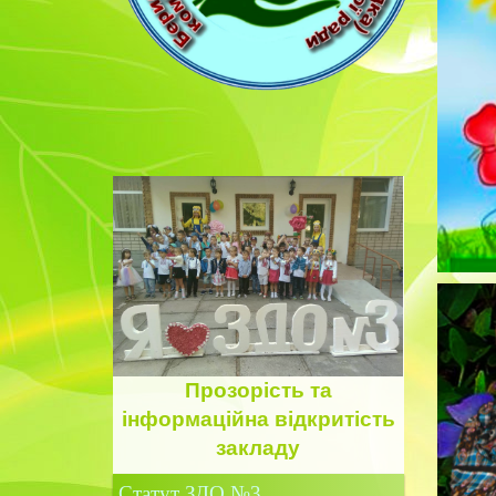
Прозорість
та
інформаційна відкритість
закладу
Статут ЗДО №3