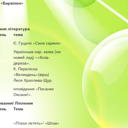
 «Барвінок»
жня література
ень
тема
Є. Гуцало «Синя скриня»
Українська нар. казка (на
новий лад) –«Коза-
дереза».
К. Перелісна
«Великдень»(вірш)
Леся Храплива-Щур,
оповідання «Писанки
Оксани!».
вання/ Ліплення
ень
Тема
«Птахи летять»/ «Шпак»