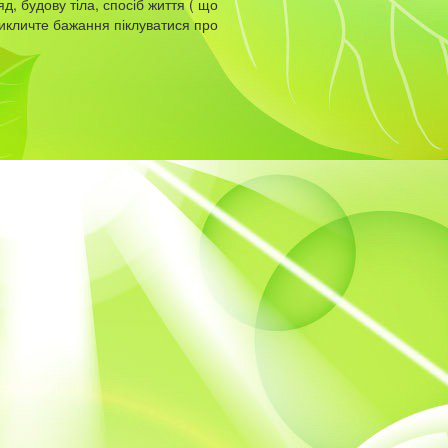
яд, будову тіла, спосіб життя ( що
Викличте бажання піклуватися про