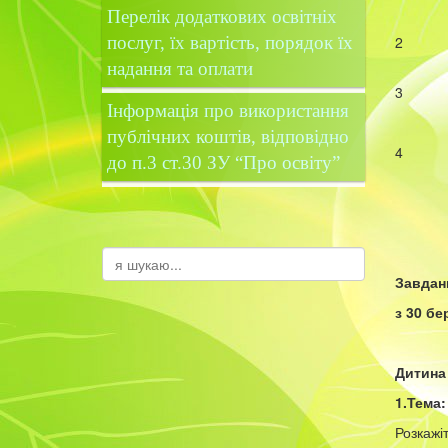
Перелік додаткових освітніх
послуг, їх вартість, порядок їх
2
надання та оплати
3
Інформація про використання
публічних коштів, відповідно
4
до п.3 ст.30 ЗУ “Про освіту”
Завдан
з 30 бе
Дитина 
1.Тема:
Розкажіт