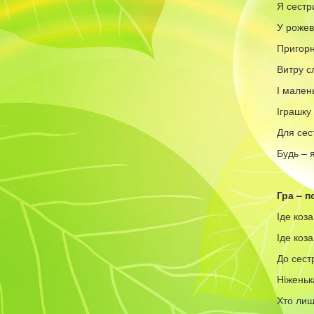
Я сестр
У рожев
Пригорну
Витру с
І мален
Іграшку 
Для сес
Будь – я
Гра – п
Іде коза
Іде коза
До сест
Ніженьк
Хто лиш