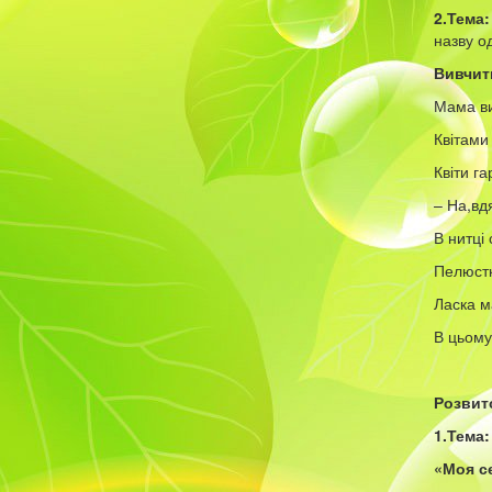
2.Тема:
назву о
Вивчит
Мама в
Квітами
Квіти га
– На,вд
В нитці
Пелюстк
Ласка м
В цьому
Розвит
1.Тема:
«Моя с