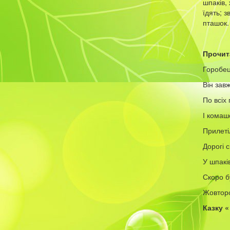
шпаків, 
їдять; 
пташок.
Прочит
Горобец
Він зав
По всіх 
І комаш
Прилеті
Дорогі с
У шпакі
Скоро б
Жовторо
Казку «