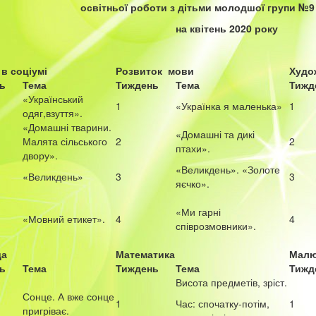
освітньої роботи з дітьми молодшої групи №9
на квітень 2020 року
в соціумі
Розвиток мови
Худо
ь
Тема
Тиждень
Тема
Тижд
«Український
1
«Українка я маленька»
1
одяг,взуття».
«Домашні тварини.
«Домашні та дикі
Малята сільського
2
2
птахи».
двору».
«Великдень». «Золоте
«Великдень»
3
3
яєчко».
«Ми гарні
«Мовний етикет».
4
4
співрозмовники».
да
Математика
Малю
ь
Тема
Тиждень
Тема
Тижд
Висота предметів, зріст.
Сонце. А вже сонце
1
Час: спочатку-потім,
1
пригріває.