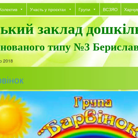
Колектив
Участь у проєктах
Групи
ВСЗЯО
Харчу
ький заклад дошкіль
інованого типу №3 Берислав
о 2018
вінок