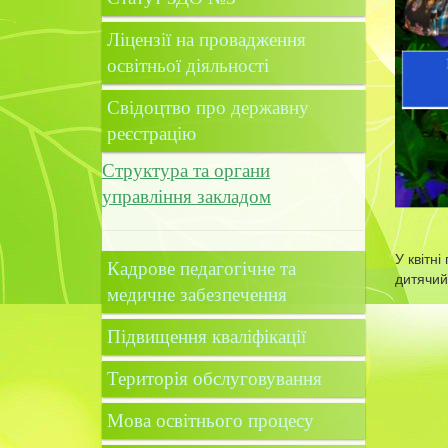
Ліцензії на провадження
освітньої діяльності
Свідоцтво про державну
реєстрацію
Структура та органи
управління закладом
Ша
У квітні
Кадрове педагогічне та
дитячий
медичне забезпечення
Підвищення кваліфікації
Територія обслуговування
Мова освітнього процесу