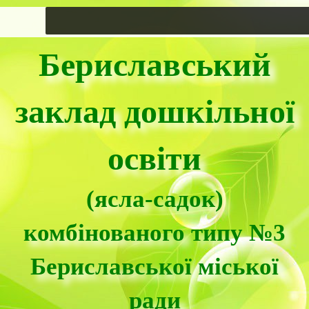
Бериславський
заклад дошкільної
освіти
(ясла-садок)
комбінованого типу №3
Бериславської міської
ради