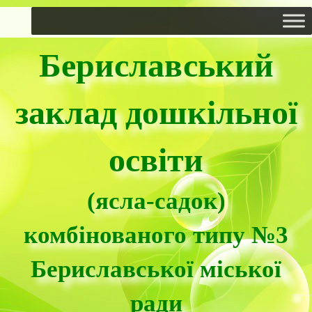
Бериславський
заклад дошкільної
освіти
(ясла-садок)
комбінованого типу №3
Бериславської міської
ради