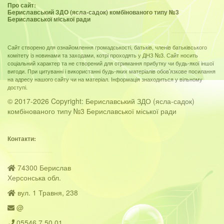
Про сайт:
Бериславський ЗДО (ясла-садок) комбінованого типу №3
Бериславської міської ради
Сайт створено для ознайомлення громадськості, батьків, членів батьківського
комітету із новинами та заходами, котрі проходять у ДНЗ №3. Сайт носить
соціальний характер та не створений для отримання прибутку чи будь-якої іншої
вигоди. При цитуванні і використанні будь-яких матеріалів обов’язкове посилання
на адресу нашого сайту чи на матеріал. Інформація знаходиться у вільному
доступі.
© 2017-2026 Copyright: Бериславський ЗДО (ясла-садок)
комбінованого типу №3 Бериславської міської ради
Контакти:
74300 Берислав
Херсонська обл.
вул. 1 Травня, 238
@
05546 7 50 01