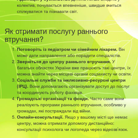
колектив, почувається впевненіше, швидше вчиться
спілкуватися та пізнавати світ.
Як отримати послугу раннього
втручання?
Поговоріть із педіатром чи сімейним лікарем.
Він
може дати направлення або порадити спеціалістів.
Зверніться до центру раннього втручання.
У
багатьох областях України вже працюють такі центри, їх
можна знайти через місцеві органи соцзахисту чи освіти.
Соціальні служби та інклюзивно-ресурсні центри
(ІРЦ).
Вони допомагають організувати доступ до послуг
та координують роботу фахівців.
Громадські організації та фонди.
Часто саме вони
реалізують програми раннього втручання, особливо у
громадах, які постраждали від війни.
Онлайн-консультації.
Якщо у вашому місті ще немає
центру, можна отримати допомогу дистанційно:
консультації психолога чи логопеда через відеозв’язок.