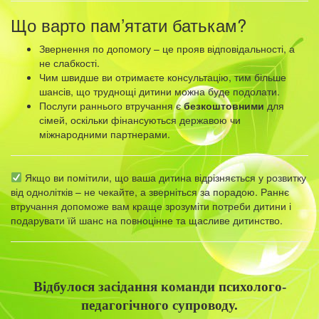
Що варто пам’ятати батькам?
Звернення по допомогу – це прояв відповідальності, а
не слабкості.
Чим швидше ви отримаєте консультацію, тим більше
шансів, що труднощі дитини можна буде подолати.
Послуги раннього втручання є
безкоштовними
для
сімей, оскільки фінансуються державою чи
міжнародними партнерами.
Якщо ви помітили, що ваша дитина відрізняється у розвитку
від однолітків – не чекайте, а зверніться за порадою. Раннє
втручання допоможе вам краще зрозуміти потреби дитини і
подарувати їй шанс на повноцінне та щасливе дитинство.
Відбулося засідання команди психолого-
педагогічного супроводу.