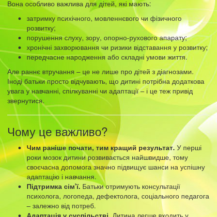
Вона особливо важлива для дітей, які мають:
затримку психічного, мовленнєвого чи фізичного
розвитку;
порушення слуху, зору, опорно-рухового апарату;
хронічні захворювання чи ризики відставання у розвитку;
передчасне народження або складні умови життя.
Але раннє втручання – це не лише про дітей з діагнозами.
Іноді батьки просто відчувають, що дитині потрібна додаткова
увага у навчанні, спілкуванні чи адаптації – і це теж привід
звернутися.
Чому це важливо?
Чим раніше почати, тим кращий результат.
У перші
роки мозок дитини розвивається найшвидше, тому
своєчасна допомога значно підвищує шанси на успішну
адаптацію і навчання.
Підтримка сім’ї.
Батьки отримують консультації
психолога, логопеда, дефектолога, соціального педагога
– залежно від потреб.
Адаптація у суспільстві.
Дитина легше входить у