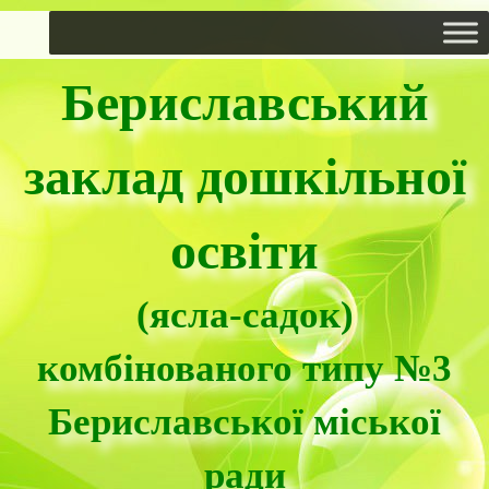
Бериславський
заклад дошкільної
освіти
(ясла-садок)
комбінованого типу №3
Бериславської міської
ради