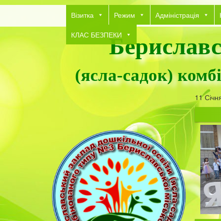
Візитка
Режим
Адміністрація
КЛАС БЕЗПЕКИ
Бериславс
(ясла-садок) комб
11 Січн