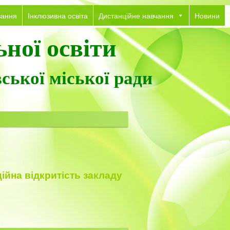
вання
Інклюзивна освіта
Дистанційне навчання
Новини
ної освіти
ської міської ради
ійна відкритість закладу