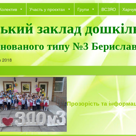
Колектив
Участь у проєктах
Групи
ВСЗЯО
Харчу
ький заклад дошкіль
інованого типу №3 Берислав
я 2018
Прозорість
та інформац