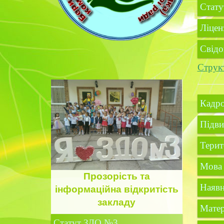
Стат
Ліцен
Свідо
Структ
Кадро
Підви
Терит
Мова 
Прозорість
та
Наявн
інформаційна відкритість
закладу
Матер
Статут ЗДО №3