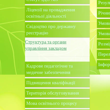
Резул
Ліцензії на провадження
Річни
освітньої діяльності
Умови
Свідоцтво про державну
реєстрацію
Умови
Структура та органи
Розмі
управління закладом
Перел
Інфор
Кадрове педагогічне та
медичне забезпечення
Підвищення кваліфікації
Територія обслуговування
Мова освітнього процесу