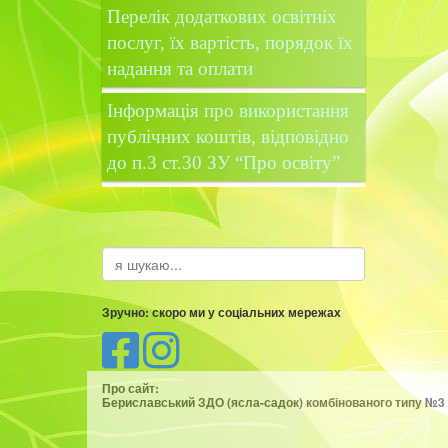
Перелік додаткових освітніх
послуг, їх вартість, порядок їх
надання та оплати
Інформація про використання
публічних коштів, відповідно
до п.3 ст.30 ЗУ “Про освіту”
Зручно: скоро ми у соціальних мережах
Про сайт:
Бериславський ЗДО (ясла-садок) комбінованого типу №3 