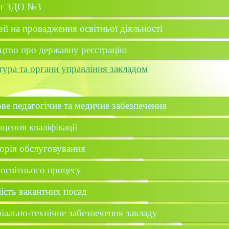
ут ЗДО №3
зії на провадження освітньої діяльності
цтво про державну реєстрацію
ура та органи управління закладом
ве педагогічне та медичне забезпечення
щення кваліфікації
орія обслуговування
освітнього процесу
ість вакантних посад
іально-технічне забезпечення закладу