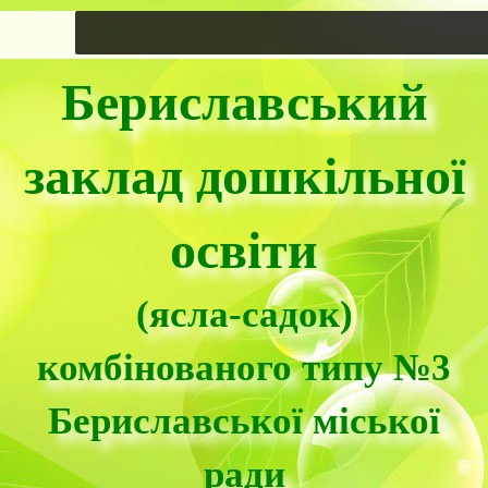
Бериславський
заклад дошкільної
освіти
(ясла-садок)
комбінованого типу №3
Бериславської міської
ради